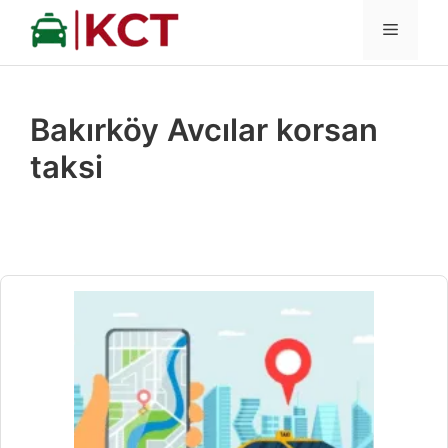
İçeriğe
MENÜ
atla
Bakırköy Avcılar korsan
taksi