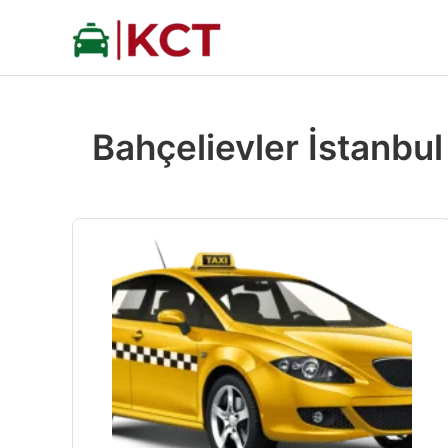
İçeriğe
atla
Bahçelievler İstanbul