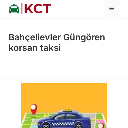
İçeriğe
MENÜ
atla
Bahçelievler Güngören
korsan taksi