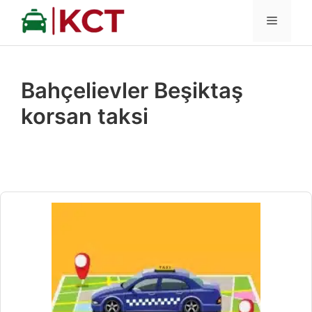
İçeriğe
MENÜ
atla
Bahçelievler Beşiktaş
korsan taksi