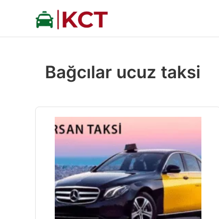
İçeriğe
atla
Bağcılar ucuz taksi