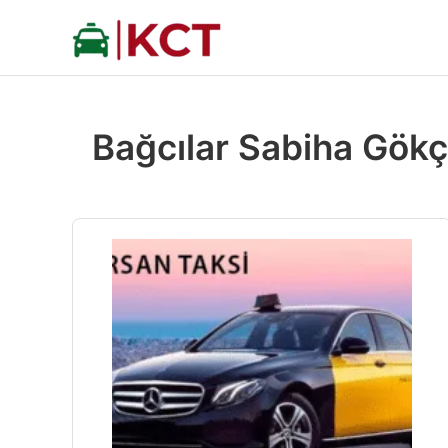
İçeriğe
atla
Bağcılar Sabiha Gökç