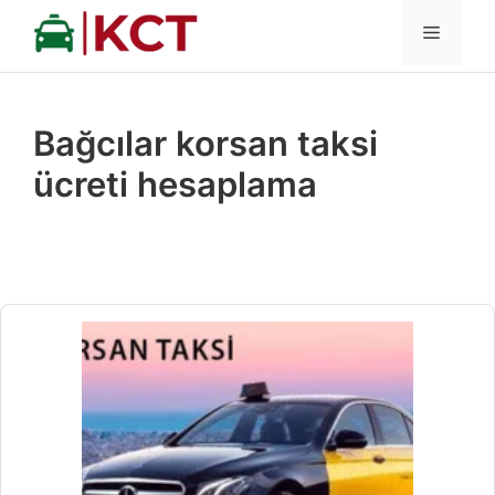
İçeriğe
MENÜ
atla
Bağcılar korsan taksi
ücreti hesaplama