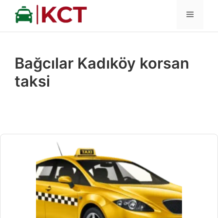
İçeriğe
MENÜ
atla
Bağcılar Kadıköy korsan
taksi