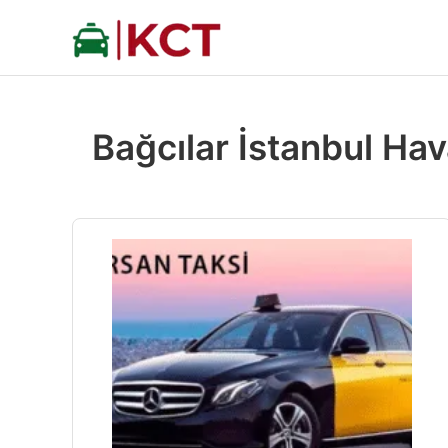
İçeriğe
atla
Bağcılar İstanbul Hav