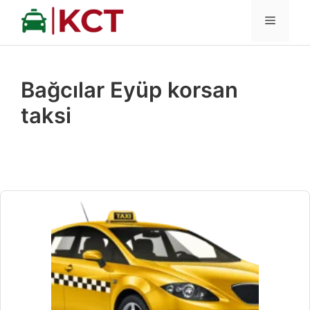
İçeriğe
MENÜ
atla
Bağcılar Eyüp korsan
taksi