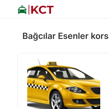
İçeriğe
atla
Bağcılar Esenler kors