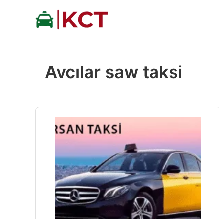
İçeriğe
atla
Avcılar saw taksi