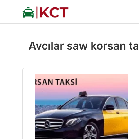
İçeriğe
atla
Avcılar saw korsan ta