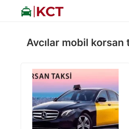
İçeriğe
atla
Avcılar mobil korsan 