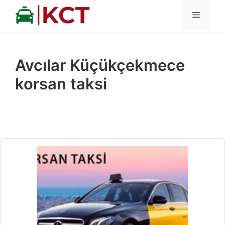
İçeriğe
MENÜ
atla
Avcılar Küçükçekmece
korsan taksi