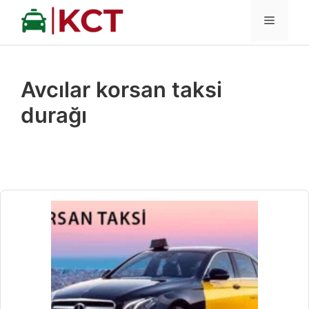
İçeriğe
MENÜ
atla
Avcılar korsan taksi
durağı