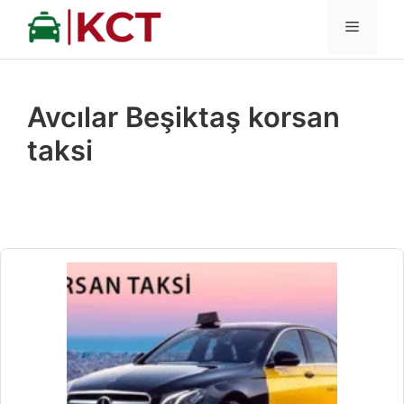
İçeriğe
MENÜ
atla
Avcılar Beşiktaş korsan
taksi