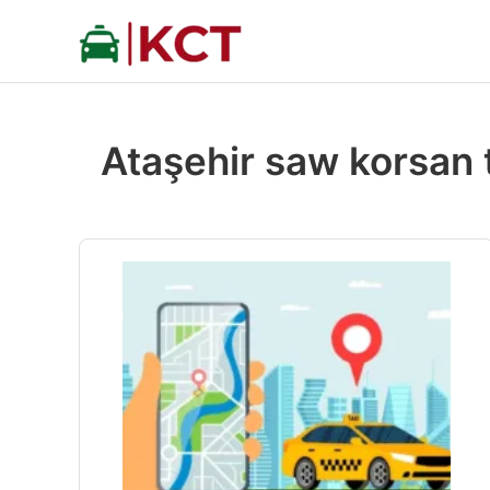
İçeriğe
atla
Ataşehir saw korsan 