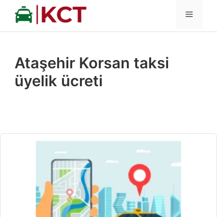
İçeriğe
MENÜ
atla
Ataşehir Korsan taksi
üyelik ücreti