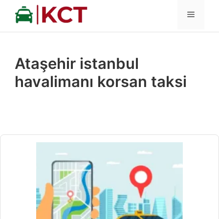
İçeriğe
MENÜ
atla
Ataşehir istanbul
havalimanı korsan taksi