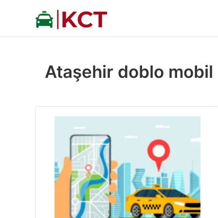
İçeriğe
atla
Ataşehir doblo mobil 