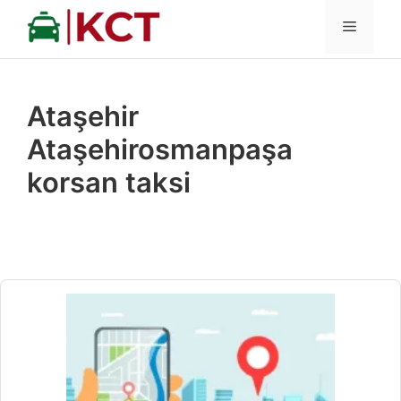
İçeriğe
MENÜ
atla
Ataşehir
Ataşehirosmanpaşa
korsan taksi