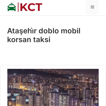
İçeriğe
MENÜ
atla
Ataşehi̇r doblo mobil
korsan taksi