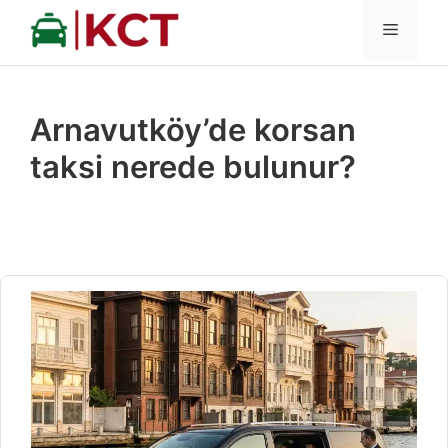
İçeriğe
MENÜ
atla
Arnavutköy’de korsan
taksi nerede bulunur?