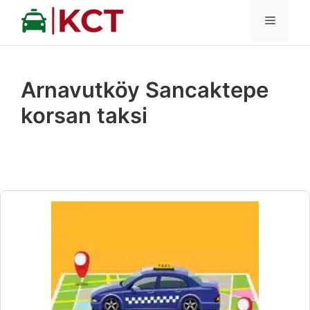
İçeriğe
MENÜ
atla
Arnavutköy Sancaktepe
korsan taksi