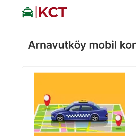
İçeriğe
atla
Arnavutköy mobil kor