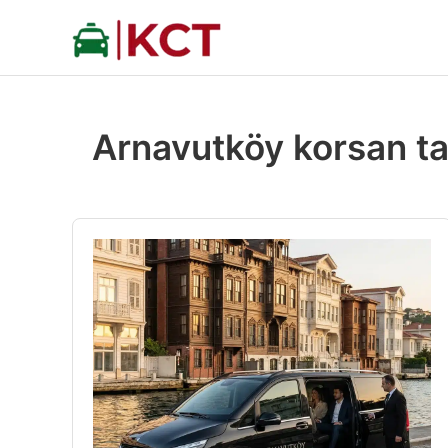
İçeriğe
atla
Arnavutköy korsan tak