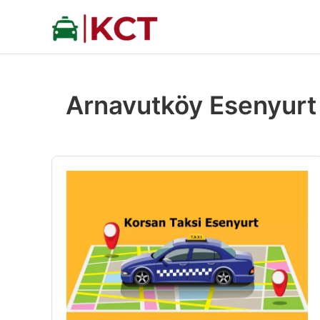
İçeriğe
atla
Arnavutköy Esenyurt 