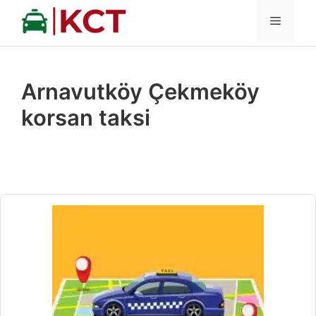
İçeriğe
MENÜ
atla
Arnavutköy Çekmeköy
korsan taksi