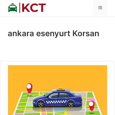
İçeriğe
MENÜ
atla
ankara esenyurt Korsan