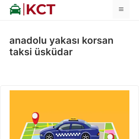
İçeriğe
MENÜ
atla
anadolu yakası korsan
taksi üsküdar