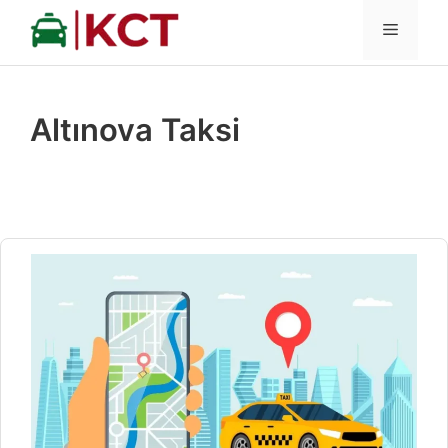
İçeriğe
MENÜ
atla
Altınova Taksi