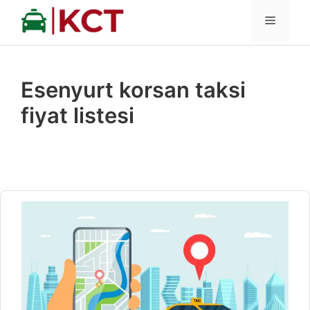
İçeriğe
MENÜ
atla
Esenyurt korsan taksi
fiyat listesi